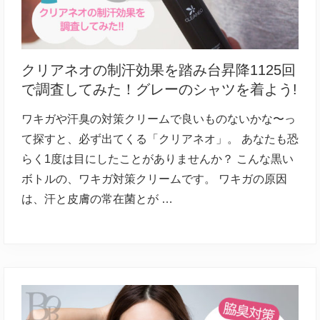
解
決
サ
イ
ト
クリアネオの制汗効果を踏み台昇降1125回
で調査してみた！グレーのシャツを着よう!
ワキガや汗臭の対策クリームで良いものないかな〜っ
て探すと、必ず出てくる「クリアネオ」。 あなたも恐
らく1度は目にしたことがありませんか？ こんな黒い
ボトルの、ワキガ対策クリームです。 ワキガの原因
は、汗と皮膚の常在菌とが …