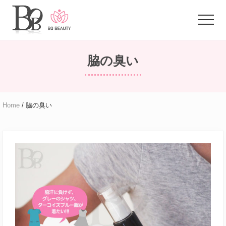
Menu
Skip
to
Menu
main
体
content
臭
脇の臭い
に
悩
む
ア
ラ
Home
/ 脇の臭い
フ
ォ
ー
女
性
の
た
め
の
お
悩
み