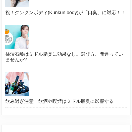
祝！クンクンボディ(Kunkun body)が「口臭」に対応！！
柿渋石鹸はミドル脂臭に効果なし。選び方、間違ってい
ませんか?
飲み過ぎ注意！飲酒や喫煙はミドル脂臭に影響する