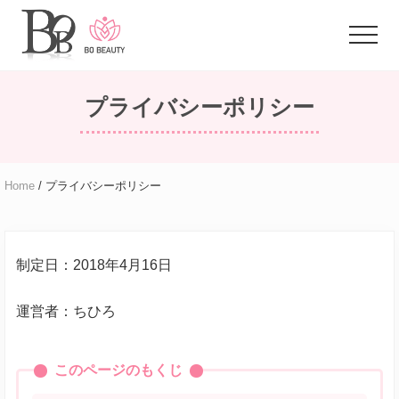
Menu
Skip
Skip
to
to
Menu
main
primary
体
content
sidebar
臭
プライバシーポリシー
に
悩
む
ア
ラ
Home
/ プライバシーポリシー
フ
ォ
ー
女
制定日：2018年4月16日
性
の
た
運営者：ちひろ
め
の
お
このページのもくじ
悩
み