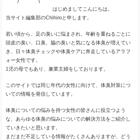
解
はじめましてこんにちは。
決
サ
当サイト編集部のChihiroと申します。
イ
ト
若い頃から、足の臭いに悩まされ、年齢を重ねるごとに
頭皮の臭い、口臭、脇の臭いと気になる体臭が増えてい
き、日々体臭チェックや体臭ケアに奔走しているアラフ
ォー女性です。
1児の母でもあり、兼業主婦をしております。
このサイトでは同じ年代の女性に向けて、体臭対策につ
いての情報を発信しています。
体臭についての悩みを持つ女性の皆さんに役立つよう
な、あらゆる体臭の悩みについての解決方法をご紹介し
ていきたいと思います。
まだまだ不足している情報がたくさんありますが、どう