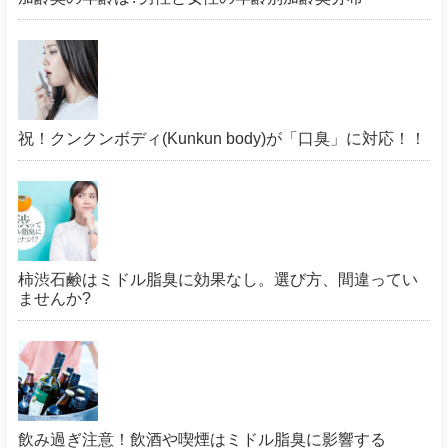
祝！クンクンボディ(Kunkun body)が「口臭」に対応！！
柿渋石鹸はミドル脂臭に効果なし。選び方、間違ってい
ませんか?
飲み過ぎ注意！飲酒や喫煙はミドル脂臭に影響する