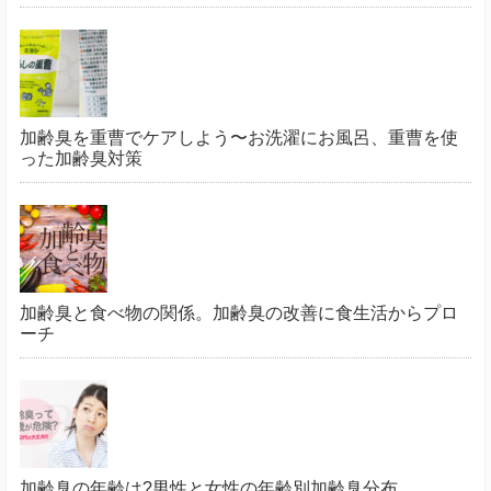
加齢臭を重曹でケアしよう〜お洗濯にお風呂、重曹を使
った加齢臭対策
加齢臭と食べ物の関係。加齢臭の改善に食生活からプロ
ーチ
加齢臭の年齢は?男性と女性の年齢別加齢臭分布