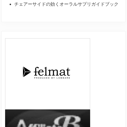
チェアーサイドの効くオーラルサプリガイドブック
Primary
Sidebar