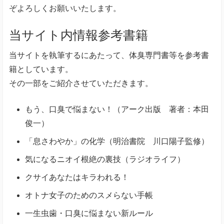
ぞよろしくお願いいたします。
当サイト内情報参考書籍
当サイトを執筆するにあたって、体臭専門書等を参考書
籍としています。
その一部をご紹介させていただきます。
もう、口臭で悩まない！（アーク出版 著者：本田
俊一）
「息さわやか」の化学（明治書院 川口陽子監修）
気になるニオイ根絶の裏技（ラジオライフ）
クサイあなたはキラわれる！
オトナ女子のためのスメらない手帳
一生虫歯・口臭に悩まない新ルール