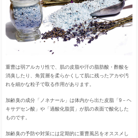
重曹は弱アルカリ性で、肌の皮脂や汗の脂肪酸・酢酸を
消臭したり、角質層を柔らかくして肌に残ったアカや汚
れを細かな粒子で取る作用があります。
加齢臭の成分「ノネナール」は体内から出た皮脂「9－ヘ
キサデセン酸」や「過酸化脂質」が肌の表面で酸化した
ものです。
加齢臭の予防や対策には定期的に重曹風呂をオススメし