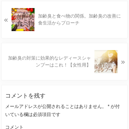
P
加齢臭と食べ物の関係。加齢臭の改善に
«
r
食生活からプローチ
e
v
i
o
u
N
加齢臭の対策に効果的なレディースシャ
»
s
e
ンプーはこれ！【女性用】
P
x
o
t
s
P
t
Reader
o
:
s
コメントを残す
Interactions
t
メールアドレスが公開されることはありません。
*
が付
:
いている欄は必須項目です
コメント