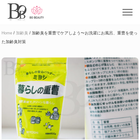
Menu
Skip
Skip
to
to
Menu
main
primary
体
content
sidebar
臭
Home
/
加齢臭
/ 加齢臭を重曹でケアしよう〜お洗濯にお風呂、重曹を使っ
に
た加齢臭対策
悩
む
ア
ラ
フ
ォ
ー
女
性
の
た
め
の
お
悩
み