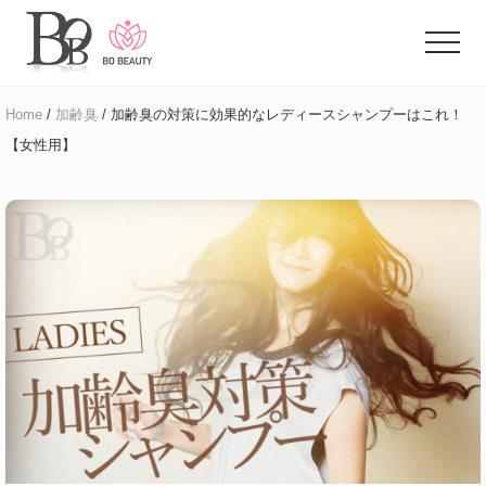
Menu
Skip
Skip
to
to
Menu
main
primary
体
content
sidebar
臭
Home
/
加齢臭
/ 加齢臭の対策に効果的なレディースシャンプーはこれ！
に
【女性用】
悩
む
ア
ラ
フ
ォ
ー
女
性
の
た
め
の
お
悩
み