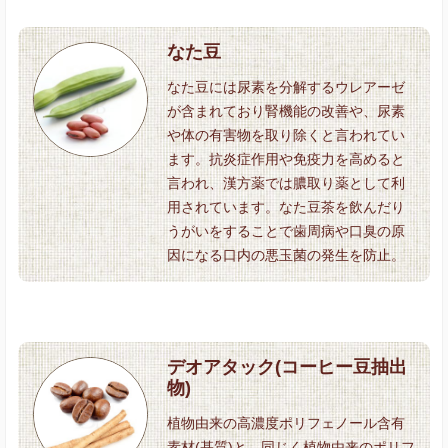
なた豆
なた豆には尿素を分解するウレアーゼ
が含まれており腎機能の改善や、尿素
や体の有害物を取り除くと言われてい
ます。抗炎症作用や免疫力を高めると
言われ、漢方薬では膿取り薬として利
用されています。なた豆茶を飲んだり
うがいをすることで歯周病や口臭の原
因になる口内の悪玉菌の発生を防止。
デオアタック(コーヒー豆抽出
物)
植物由来の高濃度ポリフェノール含有
素材(基質)と、同じく植物由来のポリフ