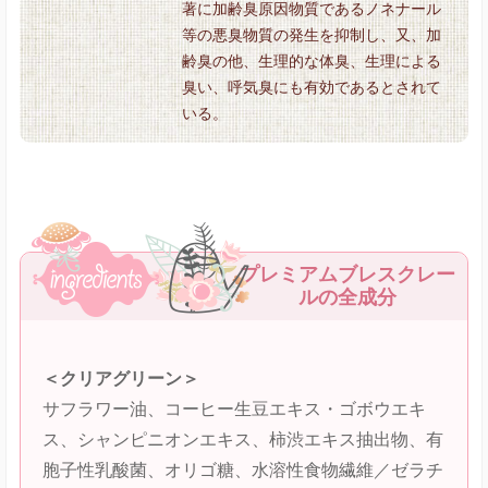
著に加齢臭原因物質であるノネナール
等の悪臭物質の発生を抑制し、又、加
齢臭の他、生理的な体臭、生理による
臭い、呼気臭にも有効であるとされて
いる。
プレミアムブレスクレー
ルの全成分
＜クリアグリーン＞
サフラワー油、コーヒー生豆エキス・ゴボウエキ
ス、シャンピニオンエキス、柿渋エキス抽出物、有
胞子性乳酸菌、オリゴ糖、水溶性食物繊維／ゼラチ