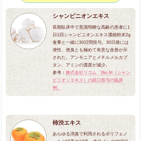
シャンピニオンエキス
長期臥床中で意識明瞭な高齢の患者に1
日1回シャンピニオンエキス濃縮粉末2g
食事と一緒に30日間投与。30日後には
便性、便臭とも極めて有意な改善が示
された。アンモニアとメチルメルカプ
タン、アミンの濃度が減少。
参考：
株式会社リコム「Bio-M（シャン
ピニオンエキス）の経口投与の臨床
例」
柿渋エキス
あらゆる消臭で利用されるポリフェノ