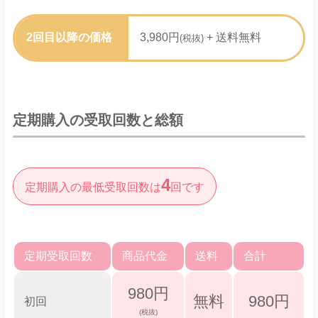
2回目以降の価格
3,980円
+ 送料無料
(税抜)
定期購入の受取回数と総額
4
定期購入の最低受取回数は
回です
定期受取回数
商品代金
送料
合計
980円
無料
980円
初回
(税抜)