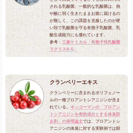
される乳酸菌。一般的な乳酸菌は、熱
や酸に弱く生きたままお腹に届けるの
が難しく、この課題を克服したのが硬
い殻で乳酸菌を守る有胞子乳酸菌。乳
酸生成能力にも優れています。
参考：
三菱ケミカル「有胞子性乳酸菌
ラクリス®-S」
クランベリーエキス
クランベリーに含まれるポリフェノー
ルの一種プロアントシアニジンが含ま
れている。
キッコーマンの「プロアン
トシアニジンを有効成分とする体臭防
止剤」の発明論文
では、プロアントシ
アニジンの体臭に対する実験例では顕