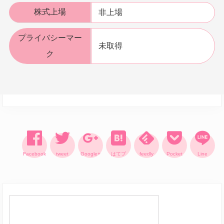
株式上場
非上場
プライバシーマー
未取得
ク
Facebook
tweet
Google+
はてブ
feedly
Pocket
Line
Reader
Primary
Interactions
Sidebar