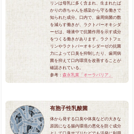
リンは母乳に多く含まれ、生まれたば
かりの赤ちゃんを感染から守る働きで
知られた成分。口内で、歯周病菌の数
を減らす働きが、ラクトパーオキシダ
ーゼは、唾液中で抗菌作用を示す成分
をつくる働きがあります。ラクトフェ
リンやラクトパーオキシダーゼの抗菌
力によって口臭を抑制したり、歯周病
菌を抑えて口内環境を改善することが
確認されている。
参考：
森永乳業「オーラバリア」
有胞子性乳酸菌
体から発する口臭や体臭などの大きな
原因になる腸内環境の悪化を防ぐ成分
として口臭サプリなどでも活発に利用