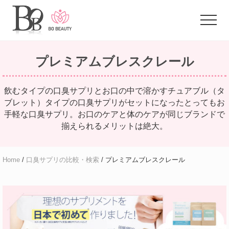
Menu
Skip
Skip
to
to
Menu
main
primary
体
content
sidebar
臭
プレミアムブレスクレール
に
悩
む
飲むタイプの口臭サプリとお口の中で溶かすチュアブル（タ
ア
ブレット）タイプの口臭サプリがセットになったとってもお
ラ
フ
手軽な口臭サプリ。お口のケアと体のケアが同じブランドで
ォ
揃えられるメリットは絶大。
ー
女
性
Home
/
口臭サプリの比較・検索
/ プレミアムブレスクレール
の
た
め
の
お
悩
み