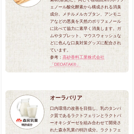
ェノール酸化酵素から構成される消臭
成分。メチルメルカプタン、アンモニ
アなどの悪臭を天然のポリフェノール
に比べて協力に素早く消臭します。ガ
ムやタブレット、マウスウォッシュな
どに色んな口臭対策グッズに配合され
ています。
参考：
高砂香料工業株式会社
「DEOATAK®」
オーラバリア
口内環境の改善を目指し、乳のタンパ
ク質であるラクトフェリンとラクトパ
ーオキシダーゼを組み合わせて開発さ
れた森永乳業の特許成分。ラクトフェ