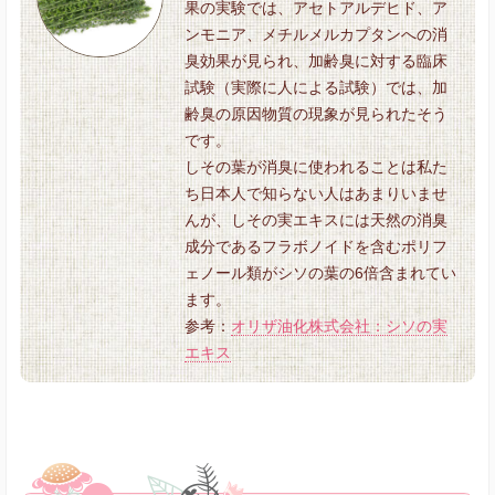
果の実験では、アセトアルデヒド、ア
ンモニア、メチルメルカプタンへの消
臭効果が見られ、加齢臭に対する臨床
試験（実際に人による試験）では、加
齢臭の原因物質の現象が見られたそう
です。
しその葉が消臭に使われることは私た
ち日本人で知らない人はあまりいませ
んが、しその実エキスには天然の消臭
成分であるフラボノイドを含むポリフ
ェノール類がシソの葉の6倍含まれてい
ます。
参考：
オリザ油化株式会社：シソの実
エキス