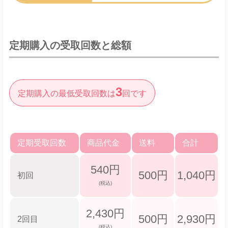
定期購入の受取回数と総額
3
定期購入の最低受取回数は
回です
定期受取回数
商品代金
送料
合計
540円
500円
1,040円
初回
(税込)
2,430円
500円
2,930円
2回目
(税込)