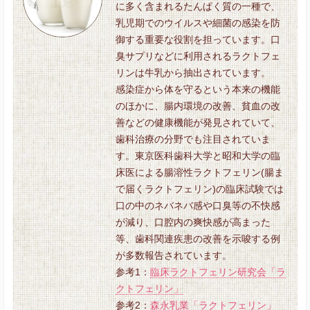
に多く含まれるたんぱく質の一種で、
乳児期でのウイルスや細菌の感染を防
御する重要な役割を担っています。口
臭サプリなどに利用されるラクトフェ
リンは牛乳から抽出されています。
感染症から体を守るという本来の機能
のほかに、腸内環境の改善、貧血の改
善などの健康機能が発見されていて、
歯科治療の分野でも注目されていま
す。東京医科歯科大学と昭和大学の臨
床医による腸溶性ラクトフェリン(腸ま
で届くラクトフェリン)の臨床試験では
口の中のネバネバ感や口臭等の不快感
が減り、口腔内の爽快感が高まった
等、歯科関連疾患の改善を示唆する例
が多数報告されています。
参考1：
臨床ラクトフェリン研究会「ラ
クトフェリン」
参考2：
森永乳業「ラクトフェリン」