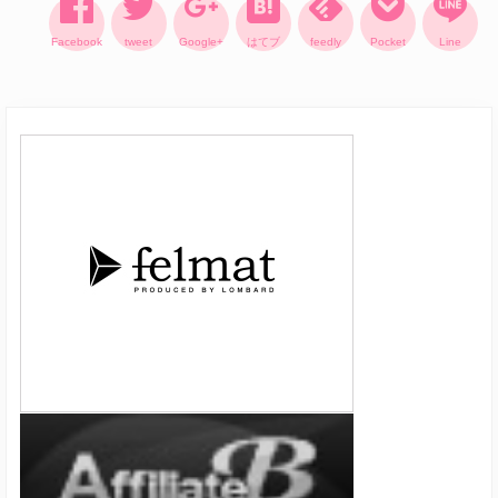
Facebook
tweet
Google+
はてブ
feedly
Pocket
Line
Reader
Primary
Interactions
Sidebar