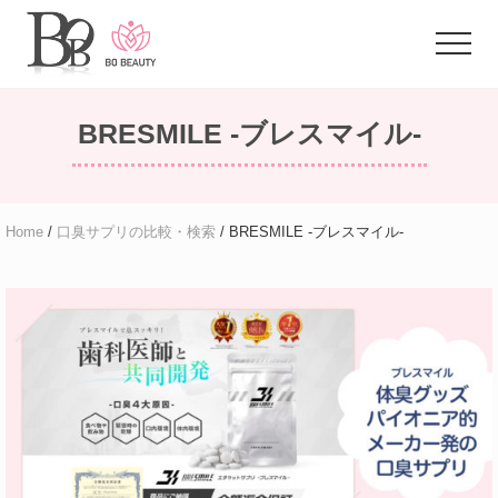
Menu
Skip
Skip
to
to
Menu
main
primary
体
content
sidebar
臭
BRESMILE -ブレスマイル-
に
悩
む
ア
ラ
Home
/
口臭サプリの比較・検索
/ BRESMILE -ブレスマイル-
フ
ォ
ー
女
性
の
た
め
の
お
悩
み