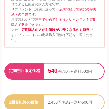
れて来る仕組みの購入方法です。
サプリメントはお薬と違って
一定期間続けて飲むのが実
感への早道
です。
注文忘れなどで
途中でやめてしまうといったことを定期
購入で防止できます
。
また、
定期購入の方がお値段がお安くなるのも特徴
で
す。ブレスマイルの定期購入価格は下記をご覧くださ
い。
540
定期初回限定価格
円
+ 送料500円
(税込)
2回目以降の価格
2,430円
+ 送料500円
(税込)