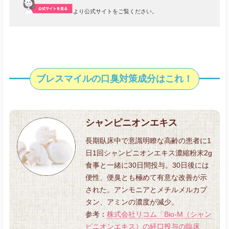
より公式サイトをご覧ください。
ブレスマイルの口臭対策成分はこれ！
シャンピニオンエキス
長期臥床中で意識明瞭な高齢の患者に1
日1回シャンピニオンエキス濃縮粉末2g
食事と一緒に30日間投与。30日後には
便性、便臭とも極めて有意な改善が示
された。アンモニアとメチルメルカプ
タン、アミンの濃度が減少。
参考：
株式会社リコム「Bio-M（シャン
ピニオンエキス）の経口投与の臨床