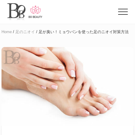
Menu
Skip
Skip
to
to
Menu
main
primary
体
content
sidebar
臭
Home
/
足のニオイ
/ 足が臭い！ミョウバンを使った足のニオイ対策方法
に
悩
む
ア
ラ
フ
ォ
ー
女
性
の
た
め
の
お
悩
み