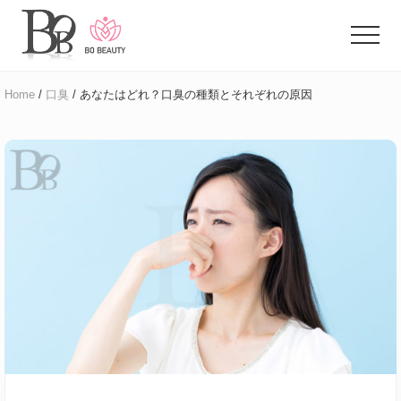
Menu
Skip
Skip
to
to
Menu
main
primary
体
content
sidebar
臭
Home
/
口臭
/ あなたはどれ？口臭の種類とそれぞれの原因
に
悩
む
ア
ラ
フ
ォ
ー
女
性
の
た
め
の
お
悩
み